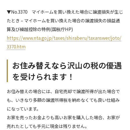
▼No.3370 マイホームを買い換えた場合に譲渡損失が生じ
たとき – マイホームを買い換えた場合の譲渡損失の損益通
算及び繰越控除の特例(国税庁HP)
https://www.nta.go.jp/taxes/shiraberu/taxanswer/joto/
3370.htm
お
住み替えなら
沢山の税の優遇
を受けられます！
お住み替えの場合には、自宅売却で譲渡所得が出た場合で
も、いきなり多額の譲渡所得税を納めなくても良い仕組み
になっています。
お家を売ったお金よりも高いお家を購入した場合、お家が
売れたとしても手元に現金は残りません。