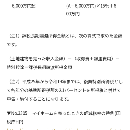
6,000万円超
(A－6,000万円)×15％＋6
00万円
（注1）課税長期譲渡所得金額とは、次の算式で求めた金額
です。
（土地建物を売った収入金額）－（取得費＋譲渡費用）－
特別控除＝課税長期譲渡所得金額
（注2）平成25年から令和19年までは、復興特別所得税とし
て各年分の基準所得税額の2.1パーセントを所得税と併せて
申告・納付することになります。
▼No.3305 マイホームを売ったときの軽減税率の特例(国
税庁HP)