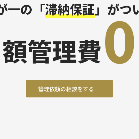
0
が一の
「
滞納保証
」がつ
月額管理費
管理依頼の相談をする