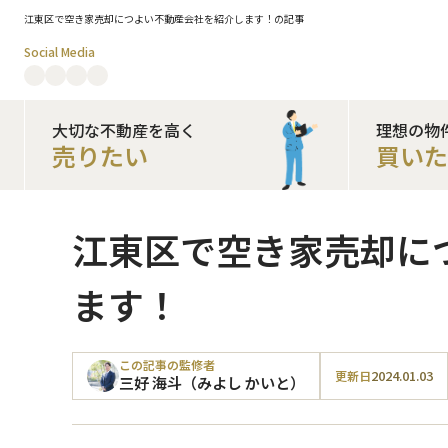
江東区で空き家売却につよい不動産会社を紹介します！の記事
Social Media
大切な不動産を高く
理想の物
売りたい
買い
江東区で空き家売却に
ます！
この記事の監修者
2024.01.03
更新日
三好 海斗（みよし かいと）