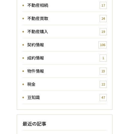
不動産相続
17
不動産買取
24
不動産購入
19
契約情報
106
成約情報
1
物件情報
23
税金
22
豆知識
47
最近の記事