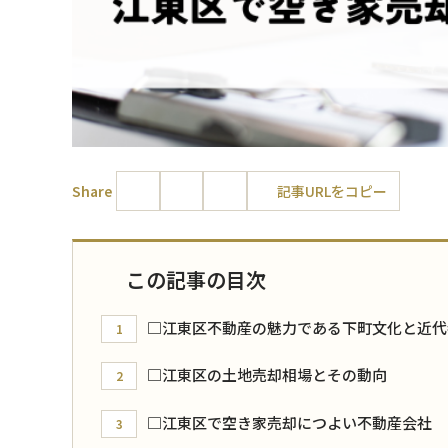
Share
記事URLをコピー
この記事の目次
□江東区不動産の魅力である下町文化と近代
1
□江東区の土地売却相場とその動向
2
□江東区で空き家売却につよい不動産会社
3