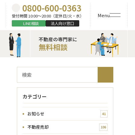
0800-600-0363
Menu
受付時間 10:00〜20:00（定休日/火・水）
LINE相談
法人向け窓口
不動産の専門家に
無料相談
ブ
検
ロ
索
グ
内
カテゴリー
検
索
お知らせ
41
不動産売却
106