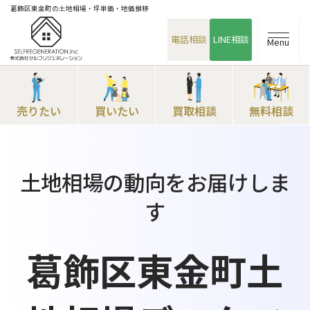
葛飾区東金町の土地相場・坪単価・地価推移
電話相談
LINE相談
Menu
売りたい
買いたい
買取相談
無料相談
土地相場の動向をお届けしま
す
葛飾区東金町土