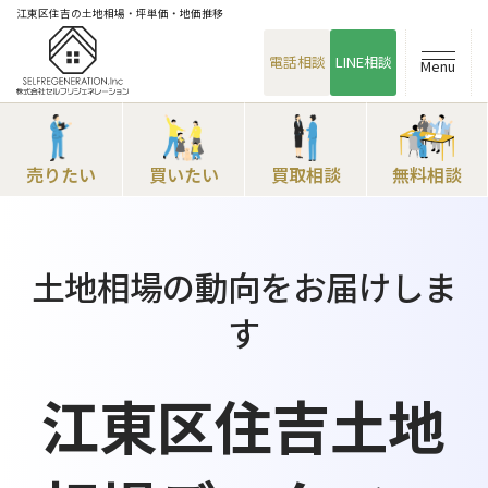
江東区住吉の土地相場・坪単価・地価推移
電話相談
LINE相談
Menu
売りたい
買いたい
買取相談
無料相談
土地相場の動向をお届けしま
す
江東区住吉土地