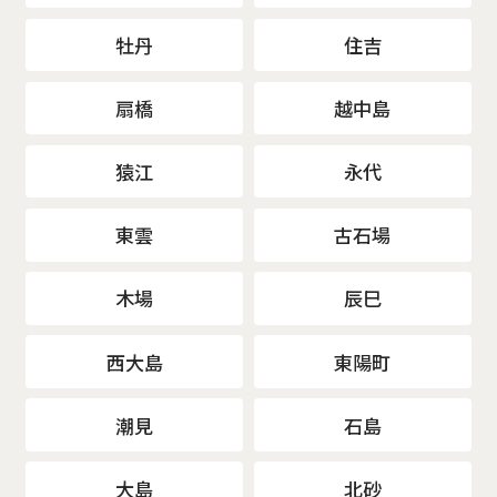
牡丹
住吉
扇橋
越中島
猿江
永代
東雲
古石場
木場
辰巳
西大島
東陽町
潮見
石島
大島
北砂