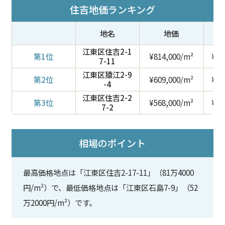
住吉地価ランキング
地名
地価
江東区住吉2-1
第1位
¥814,000/m²
¥2,
7-11
江東区猿江2-9
第2位
¥609,000/m²
¥2,
-4
江東区住吉2-2
第3位
¥568,000/m²
¥1,
7-2
相場のポイント
最高価格地点は「江東区住吉2-17-11」（81万4000
円/m²）で、最低価格地点は「江東区石島7-9」（52
万2000円/m²）です。