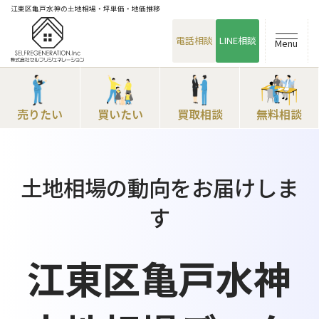
江東区亀戸水神の土地相場・坪単価・地価推移
電話相談
LINE相談
Menu
売りたい
買いたい
買取相談
無料相談
土地相場の動向をお届けしま
す
江東区亀戸水神