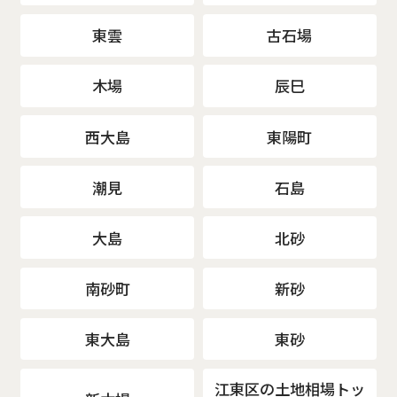
東雲
古石場
木場
辰巳
西大島
東陽町
潮見
石島
大島
北砂
南砂町
新砂
東大島
東砂
江東区の土地相場トッ