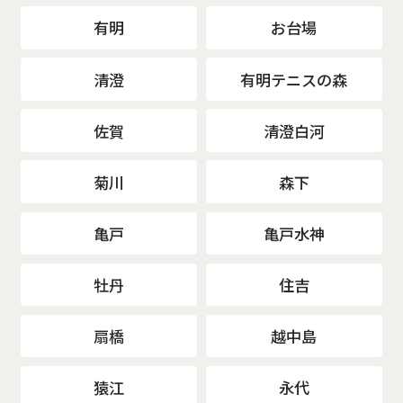
有明
お台場
清澄
有明テニスの森
佐賀
清澄白河
菊川
森下
亀戸
亀戸水神
牡丹
住吉
扇橋
越中島
猿江
永代