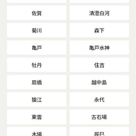
佐賀
清澄白河
菊川
森下
亀戸
亀戸水神
牡丹
住吉
扇橋
越中島
猿江
永代
東雲
古石場
木場
辰巳