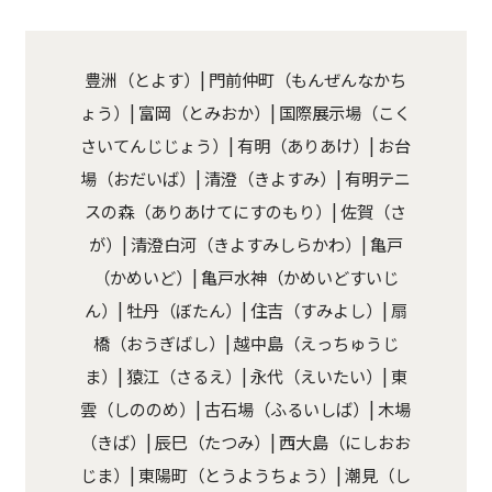
豊洲（とよす）| 門前仲町（もんぜんなかち
ょう）| 富岡（とみおか）| 国際展示場（こく
さいてんじじょう）| 有明（ありあけ）| お台
場（おだいば）| 清澄（きよすみ）| 有明テニ
スの森（ありあけてにすのもり）| 佐賀（さ
が）| 清澄白河（きよすみしらかわ）| 亀戸
（かめいど）| 亀戸水神（かめいどすいじ
ん）| 牡丹（ぼたん）| 住吉（すみよし）| 扇
橋（おうぎばし）| 越中島（えっちゅうじ
ま）| 猿江（さるえ）| 永代（えいたい）| 東
雲（しののめ）| 古石場（ふるいしば）| 木場
（きば）| 辰巳（たつみ）| 西大島（にしおお
じま）| 東陽町（とうようちょう）| 潮見（し