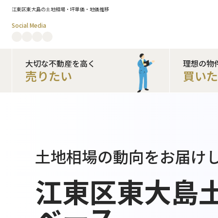
江東区東大島の土地相場・坪単価・地価推移
Social Media
大切な不動産を高く
理想の物
売りたい
買い
土地相場の動向をお届け
江東区東大島