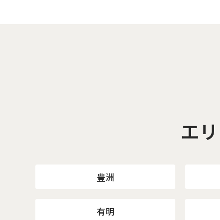
エリ
豊洲
有明