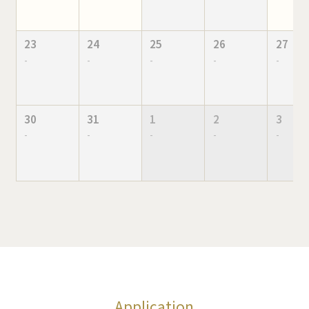
23
24
25
26
27
-
-
-
-
-
30
31
1
2
3
-
-
-
-
-
Application