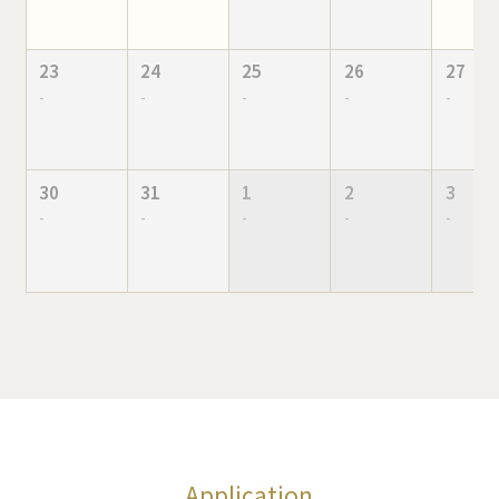
23
24
25
26
27
-
-
-
-
-
30
31
1
2
3
-
-
-
-
-
Application