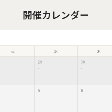
開催カレンダー
火
水
木
29
30
-
-
5
6
-
-