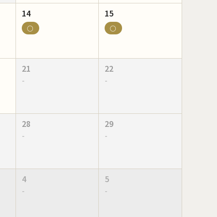
14
15
○
○
21
22
-
-
28
29
-
-
4
5
-
-