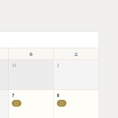
金
土
31
1
-
-
7
8
○
○