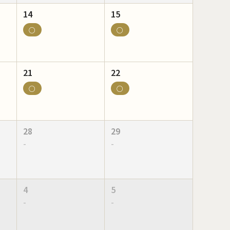
14
15
○
○
21
22
○
○
28
29
-
-
4
5
-
-