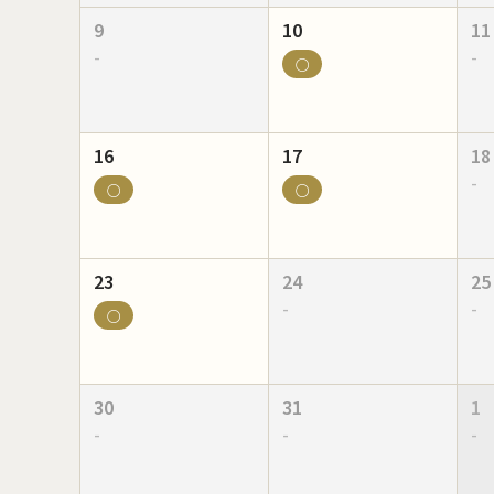
9
10
11
-
-
○
16
17
18
-
○
○
23
24
25
-
-
○
30
31
1
-
-
-