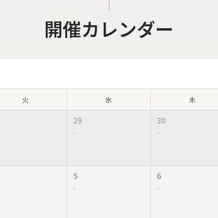
開催カレンダー
火
水
木
29
30
-
-
5
6
-
-