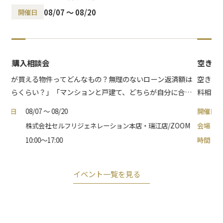
08/07 〜 08/20
開催日
住宅購入相談会
空き家
「私が買える物件ってどんなもの？無理のないローン返済額は
空き家
いくらくらい？」「マンションと戸建て、どちらが自分に合っ
料相談
ているの？」など、皆様が住宅購入を検討する際に感じるさま
開催日
08/07 〜 08/20
開催日
ざまな疑問に丁寧にお答えします。安心して住まい探しを進め
会場
株式会社セルフリジェネレーション本店・瑞江店/ZOOM
会場
られるよう、知識と経験豊富なスタッフがしっかりとサポート
時間
10:00～17:00
時間
し、理想の住まい選びをお手伝いいたします！
イベント一覧を見る