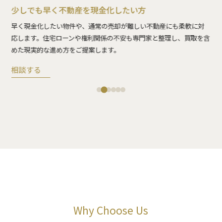
少しでも早く不動産を現金化したい方
力
相
、納
整
早く現金化したい物件や、通常の売却が難しい不動産にも柔軟に対
進
応します。住宅ローンや権利関係の不安も専門家と整理し、買取を含
めた現実的な進め方をご提案します。
相
相談する
Why Choose Us