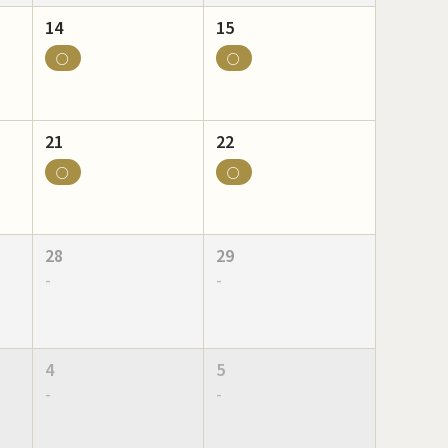
14
15
○
○
21
22
○
○
28
29
-
-
4
5
-
-