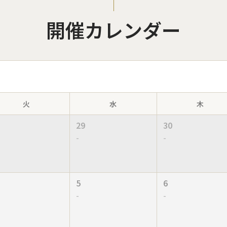
開催カレンダー
火
水
木
29
30
-
-
5
6
-
-