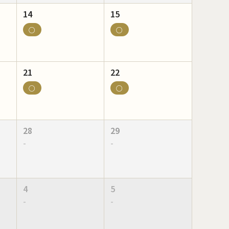
14
15
○
○
21
22
○
○
28
29
-
-
4
5
-
-