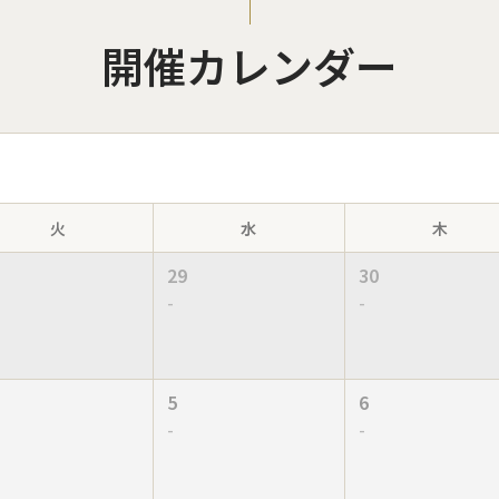
開催カレンダー
火
水
木
29
30
-
-
5
6
-
-