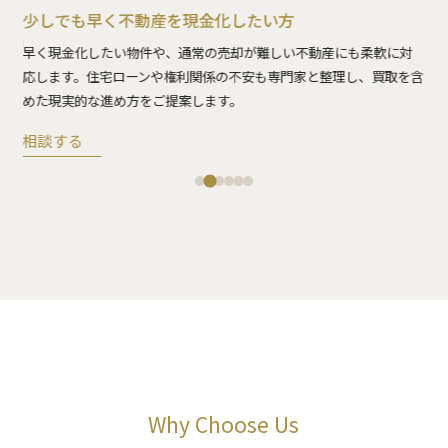
少しでも早く不動産を現金化したい方
力
相
、納
整
早く現金化したい物件や、通常の売却が難しい不動産にも柔軟に対
進
応します。住宅ローンや権利関係の不安も専門家と整理し、買取を含
めた現実的な進め方をご提案します。
相
相談する
Why Choose Us