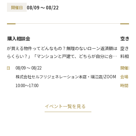
08/09 〜 08/22
開催日
住宅購入相談会
空き家
「私が買える物件ってどんなもの？無理のないローン返済額は
空き家
いくらくらい？」「マンションと戸建て、どちらが自分に合っ
料相談
ているの？」など、皆様が住宅購入を検討する際に感じるさま
開催日
08/09 〜 08/22
開催日
ざまな疑問に丁寧にお答えします。安心して住まい探しを進め
会場
株式会社セルフリジェネレーション本店・瑞江店/ZOOM
会場
られるよう、知識と経験豊富なスタッフがしっかりとサポート
時間
10:00～17:00
時間
し、理想の住まい選びをお手伝いいたします！
イベント一覧を見る